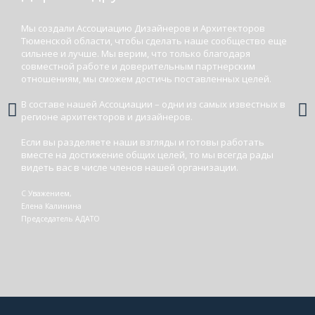
Мы создали Ассоциацию Дизайнеров и Архитекторов
Тюменской области, чтобы сделать наше сообщество еще
сильнее и лучше. Мы верим, что только благодаря
совместной работе и доверительным партнерским
отношениям, мы сможем достичь поставленных целей.
В составе нашей Ассоциации – одни из самых известных в
регионе архитекторов и дизайнеров.
Если вы разделяете наши взгляды и готовы работать
вместе на достижение общих целей, то мы всегда рады
видеть вас в числе членов нашей организации.
С Уважением,
Елена Калинина
Председатель АДАТО