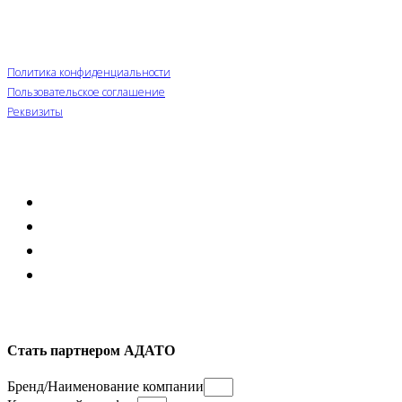
Правовая информация
Политика конфиденциальности
Пользовательское соглашение
Реквизиты
Контакты
г. Тюмень, ул. 30-лет Победы, 7/5
+7 (932) 321-68-70
info@ada-to.ru
adato.ru
Стать партнером АДАТО
Бренд/Наименование компании